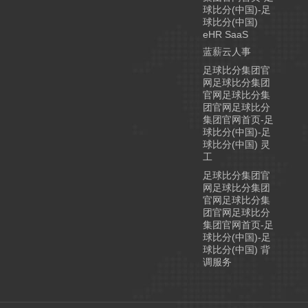
球比分(中国)-足
球比分(中国)
eHR SaaS
蓝薪云人事
足球比分集团官
网足球比分集团
官网足球比分集
团官网足球比分
集团官网首页-足
球比分(中国)-足
球比分(中国) 灵
工
足球比分集团官
网足球比分集团
官网足球比分集
团官网足球比分
集团官网首页-足
球比分(中国)-足
球比分(中国) 背
调服务