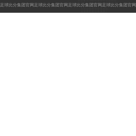
足球比分集团官网足球比分集团官网足球比分集团官网足球比分集团官网首页