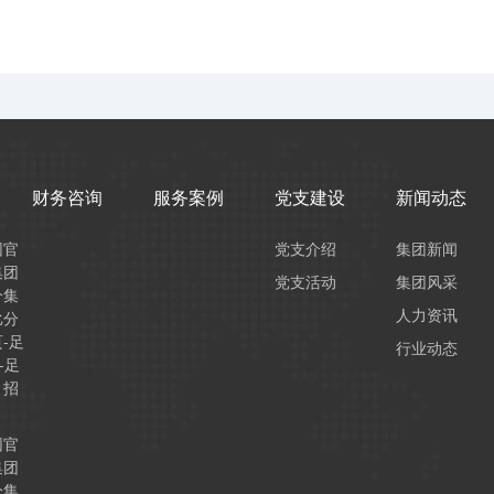
财务咨询
服务案例
党支建设
新闻动态
团官
党支介绍
集团新闻
集团
党支活动
集团风采
分集
人力资讯
比分
-足
行业动态
-足
 招
团官
集团
分集