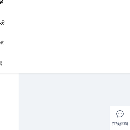
首
比分
足球
)
在线咨询