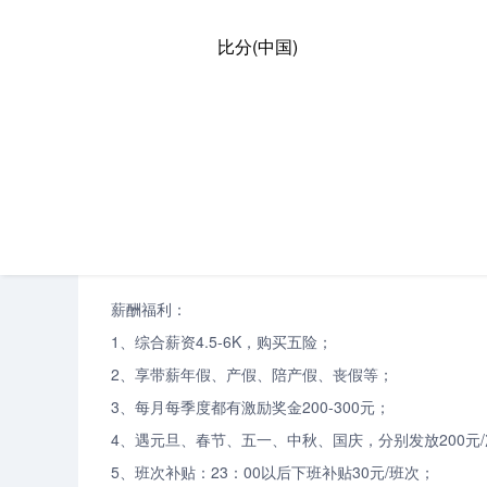
比分(中国)
公司福利：社保五险,全勤奖,节日福利,带薪年假
工作职责：
男女不限，年龄18-30岁；大专及以上学历，有相关
职位要求：
帮助用户在线解决查询、下单、咨询、投诉、建议等相
薪酬福利：
1、综合薪资4.5-6K，购买五险；
2、享带薪年假、产假、陪产假、丧假等；
3、每月每季度都有激励奖金200-300元；
4、遇元旦、春节、五一、中秋、国庆，分别发放200元
5、班次补贴：23：00以后下班补贴30元/班次；