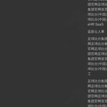
团官网足球
集团官网首页
球比分(中国)
球比分(中国)
eHR SaaS
蓝薪云人事
足球比分集
网足球比分
官网足球比
团官网足球
集团官网首页
球比分(中国)
球比分(中国)
工
足球比分集
网足球比分
官网足球比
团官网足球
集团官网首页
球比分(中国)