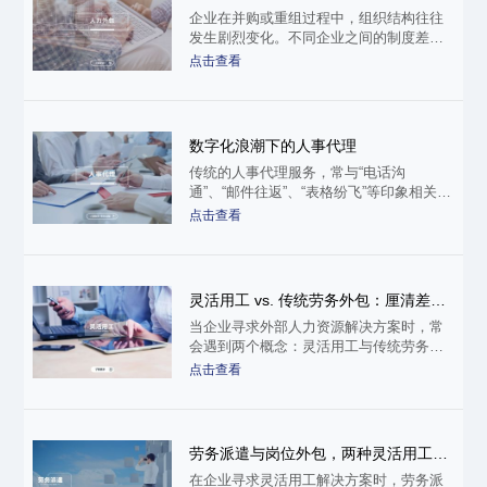
值
企业在并购或重组过程中，组织结构往往
发生剧烈变化。不同企业之间的制度差
异、用工标准不统一，容易在整合阶段产
点击查看
生摩擦。如何在保持业务稳定的前提下完
成人员整合，是并购成功与否的重要因
素。此时，人力外包能够发挥关键过渡作
用。在并购初期，企业通常需要
数字化浪潮下的人事代理
传统的人事代理服务，常与“电话沟
通”、“邮件往返”、“表格纷飞”等印象相关
联。然而，随着云计算、大数据、人工智
点击查看
能等技术的深度应用，现代人事代理正经
历一场深刻的数字化革命，从幕后的事务
处理部门，转型为赋能企业与员工的前沿
数字化平台。这场变革，
灵活用工 vs. 传统劳务外包：厘清差
异，明智选择
当企业寻求外部人力资源解决方案时，常
会遇到两个概念：灵活用工与传统劳务外
包。虽然表面相似，但二者在法律关系、
点击查看
管理模式和核心价值上存在本质区别，厘
清这些差异，有助于企业做出最明智的选
择。法律与合同关系是根本区别。传统劳
务外包中，企业与外包公司
劳务派遣与岗位外包，两种灵活用工模
式如何区分与选择？
在企业寻求灵活用工解决方案时，劳务派