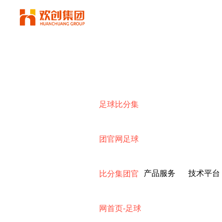
足球比分集团官网足球比分集团官网
首页-足球比分(中国)
足球比分集
团官网足球
新闻动态
News Dynamic
产品服务
技术平台
比分集团官
全新人力资源咨询，权威政府政策，丰富智慧用工
网首页-足球