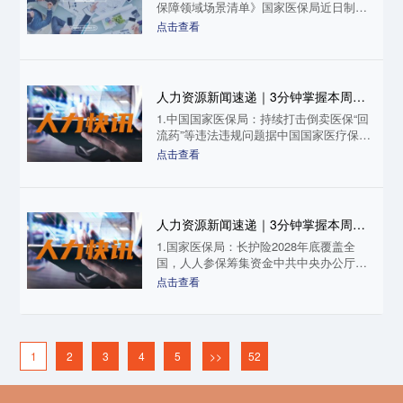
保障领域场景清单》国家医保局近日制定
发布了《2026年度第一批医疗保障领域场
点击查看
景清单》。此次发布的清单紧紧围绕群众
需求和医保改革需要，涵盖深化医保数据
应用、提升医保服务水平、发挥长护制度
效能三方面13
人力资源新闻速递｜3分钟掌握本周国
内人力快讯
1.中国国家医保局：持续打击倒卖医保“回
流药”等违法违规问题据中国国家医疗保障
局网站近日消息，国家医保局办公室近日
点击查看
印发《关于深入开展打击医保药品领域违
法违规问题专项行动的通知》，对持续打
击倒卖医保“回流药”等违法违规问题进行专
门部署。《通知
人力资源新闻速递｜3分钟掌握本周国
内人力快讯
1.国家医保局：长护险2028年底覆盖全
国，人人参保筹集资金中共中央办公厅、
国务院办公厅近日印发《关于加快建立长
点击查看
期护理保险制度的意见》，要求用3年左右
时间基本建立适应我国基本国情的长期护
理保险制度。近日，国新办举行新闻发布
会，介绍加快建立长
1
2
3
4
5
>>
52