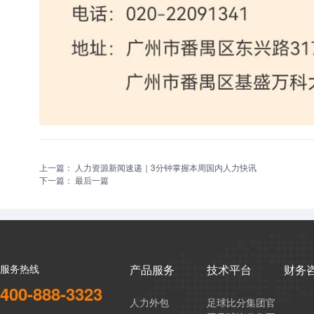
上一篇：
人力资源新闻速递｜3分钟掌握本周国内人力快讯
下一篇： 最后一篇
服务热线
产品服务
技术平台
财务
400-888-3323
人力外包
足球比分集团官