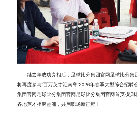
继去年成功亮相后，足球比分集团官网足球比分集团官
将再度参与“百万英才汇南粤”2026年春季大型综合招
集团官网足球比分集团官网足球比分集团官网首页-足球比
各地英才相聚琶洲，共启职场新征程！