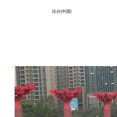
做好2026年春节前后农民工有序流动、保障企业生产
比分(中国)
普宁市退役军人事务局、共青团普宁市委员会、普宁市
集团官网足球比分集团官网足球比分集团官网首页-足球比分(
粤春暖” 现场招聘会在普宁广场隆重举行。