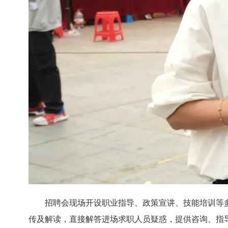
招聘会现场开设职业指导、政策宣讲、技能培训等
传及解读，直接解答进场求职人员疑惑，提供咨询、指