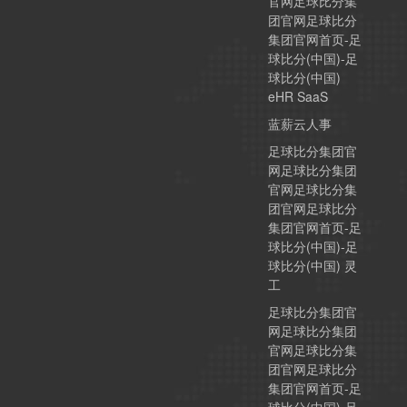
官网足球比分集
团官网足球比分
集团官网首页-足
球比分(中国)-足
球比分(中国)
eHR SaaS
蓝薪云人事
足球比分集团官
网足球比分集团
官网足球比分集
团官网足球比分
集团官网首页-足
球比分(中国)-足
球比分(中国) 灵
工
足球比分集团官
网足球比分集团
官网足球比分集
团官网足球比分
集团官网首页-足
球比分(中国)-足