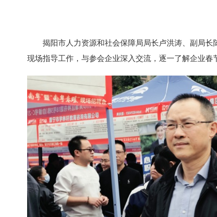
揭阳市人力资源和社会保障局局长
卢洪涛、副局长
现场指导工作，与参会企业深入交流，逐一了解企业春