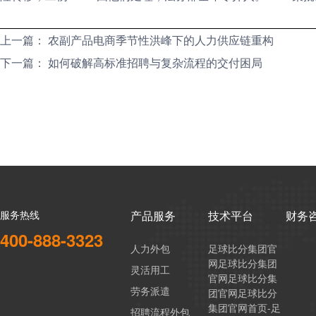
上一篇：
农副产品电商季节性洪峰下的人力供应链重构
下一篇：
如何破解高标准招聘与复杂流程的交付困局
服务热线
产品服务
技术平台
财务
400-888-3323
人力外包
足球比分集团官
网足球比分集团
灵活用工
官网足球比分集
劳务派遣
团官网足球比分
集团官网首页-足
招聘流程外包