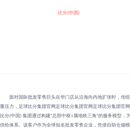
比分(中国)
所在行业：批发零售
行业地位：世界500强
合作覆盖：销售渠道覆盖全国
合作内容：人力外包
面对国际批发零售巨头在华门店从沿海向内地扩张时，传
重压力，足球比分集团官网足球比分集团官网足球比分集团官网足
比分(中国) 集团通过构建"总部中枢+属地铁三角"的服务模型，
供给体系。该客户作为全球知名批发零售企业，凭借自助仓储模