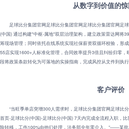
从数字到价值的惊
足球比分集团官网足球比分集团官网足球比分集团官网足球比
(中国) 通过构建"中枢-属地"双层治理架构，建立政策雷达网将
筹现场管理；同时依托在线系统实现社保薪资双循环校验，形成
55店实现1600+人标准化管理，合同效率提升3倍且纠纷归零，
段将政策条款转化为可落地的实操指南，完成风控从文件到执行
客户评价
“当旺季单店突增300人需求时，足球比分集团官网足球比
首页-足球比分(中国)-足球比分(中国) 7天内完成全流程入职
险转移，工伤100%由他们处理，法务部全年零介入。”——某