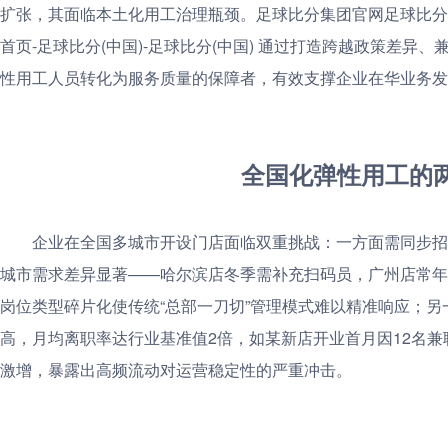
扩张，其面临本土化用工治理瓶颈。足球比分集团官网足球比分
首页-足球比分(中国)-足球比分(中国) 通过打造跨越政策差异
性用工人员转化为服务质量的保障者，有效支撑企业在华业务发
全国化弹性用工的
企业在全国多城市开设门店面临双重挑战：一方面需同步
城市需求差异显著——哈尔滨店冬季需补充扫码员，广州店常年
岗位类型碎片化使传统“总部一刀切”管理模式难以精准响应；另
高，月均离职率达行业基准值2倍，如某新店开业首月因12名
激增，暴露出高频流动对运营稳定性的严重冲击。