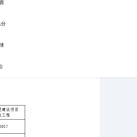
首
比分
足球
页-足球比分(中国)-足球比
有优秀交付能力且信誉良好的
)
料，以邮件形式发至我司指定