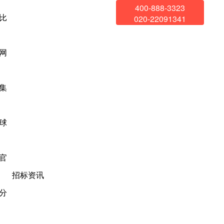
400-888-3323
比
020-22091341
网
集
团官网足球比分集团
球
期基坑支护和桩基础工程
官
招标资讯
分