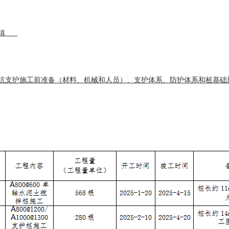
新造镇
坑支护施工前准备（材料、机械和人员）、支护体系、防护体系和桩基础