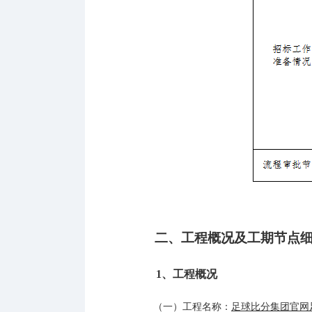
二、工程概况及工期节点细
1、工程概况
（一）
工程名称：
足球比分集团官网