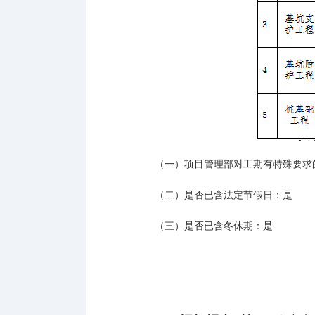
（一）
项目管理部对工期有特殊要求
（二）
是否已含法定节假日：
是
（三）
是否已含冬休期：
是