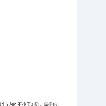
广州市内的不少于3项)。需提供