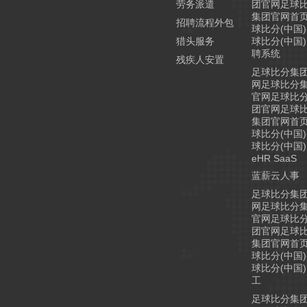
劳务派遣
团官网足球
集团官网首页
招聘流程外包
球比分(中国)
猎头服务
球比分(中国)
聘系统
残疾人安置
足球比分集
网足球比分
官网足球比
团官网足球
集团官网首页
球比分(中国)
球比分(中国)
eHR SaaS
蓝薪云人事
足球比分集
网足球比分
官网足球比
团官网足球
集团官网首页
球比分(中国)
球比分(中国)
工
足球比分集