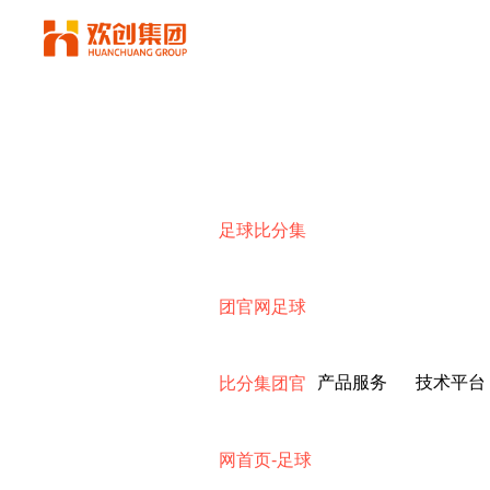
足球比分集团官网足球比分集团官网首
足球比分集
团官网足球
党支活动
产品服务
技术平台
比分集团官
The Party's Branch Acti
网首页-足球