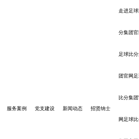
页-足球比分(中国)
走进足球
分集团官
足球比分
团官网足
比分集团
服务案例
党支建设
新闻动态
招贤纳士
网足球比
vities