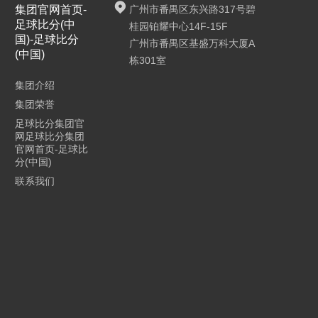
集团官网首页-
广州市番禺区东兴路317号碧
足球比分(中
桂园铂耀中心14F-15F
国)-足球比分
广州市番禺区基盛万科大厦A
(中国)
栋301室
集团介绍
集团荣誉
足球比分集团官
网足球比分集团
官网首页-足球比
分(中国)
联系我们