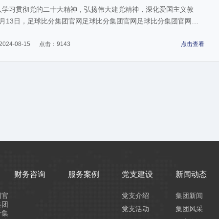
团官网足球比分集团官网首页-足球比分(中国)-
入学习贯彻党的二十大精神，弘扬伟大建党精神，深化爱国主义教
比分(中国) 集团党支部参加“追寻红色足迹 传承
8月13日，足球比分集团官网足球比分集团官网足球比分集团官网足
精神”参
集团官网首页-足球比分(中国)-足球比分(中国) 集团党支部到广州番
碁镇塱边村松露小学参加“踏访红色印记，传承红色基因”主题党日活
024-08-15
点击：9143
点击查看
番禺区社会组织第二联合党支部等属下社会组织党支部党员和入党积
子约4
财务咨询
服务案例
党支建设
新闻动态
团官
党支介绍
集团新闻
集团
党支活动
集团风采
分集