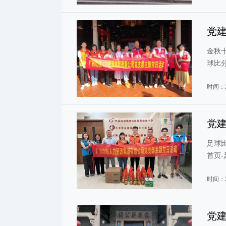
命精
党建
官
金秋
集团
球比
党
足球
共筑
时间：2
福，
点
党建
分集
足球
足球
首页-
建”
者”
工志
时间：2
建”
能量。
党建