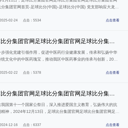
25年2月21日，足球比分集团官网足球比分集团官网足球比分集团官网
国)-足球比分(中国) 集团党支部为困难学子点
分集团官网首页-足球比分(中国)-足球比分(中国) 党支部响应大龙街
微心愿”
社区党委号召，参与“巾帼暖禺山 共圆学子梦”双微行动，为困难学子
上慰问，将党的关怀送到学子身边，用实际行动践行党的宗旨。上
025-02-24
点击：5534
点击查看
足球比分集团官网足球比分集团官网足球比分集团官网足球比分集团
页-足球比分(中国)-足球比分(中国) 集团党支部慰问组来到番禺区金
球比分集团官网足球比分集团官网足球比分集团
校，与孩子们亲切交
足球比分集团官网首页-足球比分(中国)-足球比
一步强化党建引领作用，促进中医药行业健康发展，传承和弘扬中华
中国) 集团党支部 | 党建引领，赋能中医药传承
传统文化中的中医药瑰宝，推动我区中医药事业的传承与创新，2025
新发展
月20日下午，足球比分集团官网足球比分集团官网足球比分集团官网
分集团官网首页-足球比分(中国)-足球比分(中国) 集团党支部积极参
025-02-22
点击：5378
点击查看
由区社会组织第一联合党支部、区社联会党支部主办的“学思践悟强党
球比分集团官网足球比分集团官网足球比分集团
足球比分集团官网首页-足球比分(中国)-足球比
念我国第十一个国家公祭日，深入推进爱国主义教育，弘扬伟大的抗
中国) 集团党支部 | 追寻红色足迹，传承革命精
精神，2024年12月13日，足球比分集团官网足球比分集团官网足球
，红色党日观影
团官网足球比分集团官网首页-足球比分(中国)-足球比分(中国) 集团
部积极参与由番禺区社会组织党委组织开展的“追寻红色足迹，传承革
024-12-16
点击：6337
点击查看