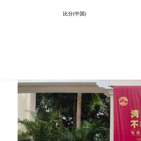
浏览： 3395
比分(中国)
为深入学习贯彻党的二十届四中全会精神，推动党史
禺区社会组织联合会联合党支部、区社会工作联合党支部
比分集团官网足球比分集团官网足球比分集团官网首页-足
一同走进广州起义纪念馆，重温红色记忆，感悟初心使