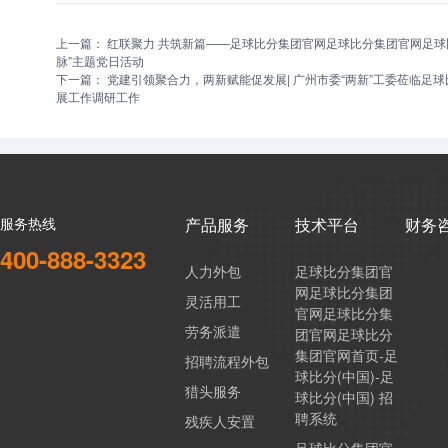
上一篇：
红联聚力 共筑新篇——足球比分集团官网足球比分集团官网足球比
脉”主题党日活动
下一篇：
党建引领聚合力，两新赋能促发展| 广州市委“两新”工委莅临足球
展工作调研工作
服务热线
产品服务
技术平台
财务
400-888-3323
人力外包
足球比分集团官
网足球比分集团
灵活用工
官网足球比分集
劳务派遣
团官网足球比分
集团官网首页-足
招聘流程外包
球比分(中国)-足
猎头服务
球比分(中国) 招
聘系统
残疾人安置
足球比分集团官