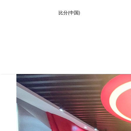
浏览： 3634
比分(中国)
为深入学习贯彻习近平新时代中国特色社会主义思想
午，足球比分集团官网足球比分集团官网足球比分集团官网
康园工疗站服务中心联合党支部和区福通智联家庭服务中
会组织党支部党员代表40余人前往番禺区委党校党性