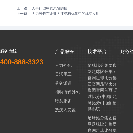
上一篇：
人事代理中的风险防控
下一篇：
人力外包在企业人才结构优化中的现实应用
服务热线
产品服务
技术平台
财务
400-888-3323
人力外包
足球比分集团官
网足球比分集团
灵活用工
官网足球比分集
劳务派遣
团官网足球比分
集团官网首页-足
招聘流程外包
球比分(中国)-足
猎头服务
球比分(中国) 招
聘系统
残疾人安置
足球比分集团官
网足球比分集团
官网足球比分集