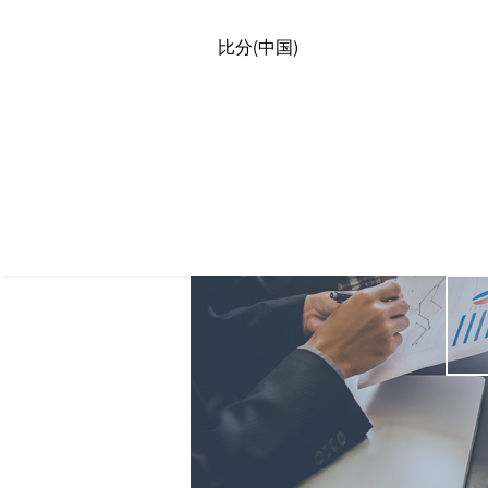
益。引入专业的
人事代理
服务，正成为企业实现人力资源
比分(中国)