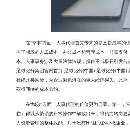
在“降本”方面，人事代理首先带来的是直接成本的
省了相应的人工成本、办公成本和管理成本。只需支付
本。人事事务涉及大量法律法规，操作不当极易引发劳
足球比分集团官网首页-足球比分(中国)-足球比分(中
杜绝此类风险，为企业避免潜在的重大经济损失。此外
获得间接的成本节约。
在“增效”方面，人事代理的价值更为显著。第一，
在）得以从繁琐的日常操作中解放出来，将精力转向更
力资源管理的整体效能。对于没有HR团队的小微企业